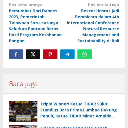
Navigasi
Pos sebelumnya
Pos berikutnya
Bersumber Dari Dandes
Rektor Unsrat Jadi
pos
2023, Pemerintah
Pembicara dalam 4th
Talawaan Satu-satunya
International Conference
Salurkan Bantuan Beras
Natural Resource
Hasil Program Ketahanan
Management and
Pangan
Sustainability di Bali
Baca juga
Triple Winner! Ketua TIDAR Sulut
Standius Bara Prima Lumbaa Dukung
Penuh, Ketua TIDAR Minut Arnaldo
Kamagi Apresiasi Dominasi Pangeran
05 MC JOE Sapu Bersih Tiga Gelar