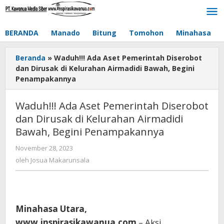
Lewati
ke
konten
BERANDA
Manado
Bitung
Tomohon
Minahasa
Beranda
»
Waduh!!! Ada Aset Pemerintah Diserobot
dan Dirusak di Kelurahan Airmadidi Bawah, Begini
Penampakannya
Waduh!!! Ada Aset Pemerintah Diserobot
dan Dirusak di Kelurahan Airmadidi
Bawah, Begini Penampakannya
November 28, 2023
oleh
Josua
oleh
Josua Makarunsala
Makarunsala
Minahasa Utara,
www.inspirasikawanua.com
– Aksi