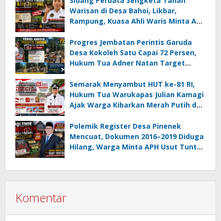
Sidang Perdata Sengketa Tanah
Juara Umum
Warisan di Desa Bahoi, Likbar,
Rampung, Kuasa Ahli Waris Minta APH
Usut Dugaan Mafia Tanah dan
Korupsi Dandes
Progres Jembatan Perintis Garuda
Desa Kokoleh Satu Capai 72 Persen,
Hukum Tua Adner Natan Target
Rampung Sebelum HUT RI ke-81
Semarak Menyambut HUT ke-81 RI,
Hukum Tua Warukapas Julian Kamagi
Ajak Warga Kibarkan Merah Putih dan
Gotong Royong Percantik Lingkungan
Polemik Register Desa Pinenek
Mencuat, Dokumen 2016–2019 Diduga
Hilang, Warga Minta APH Usut Tuntas
Dugaan Penahanan Register oleh Eks
Kumtua HK
Komentar