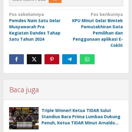
Navigasi
Pos sebelumnya
Pos berikutnya
Pemdes Nain Satu Gelar
KPU Minut Gelar Bimtek
pos
Musyawarah Pra
Pemutakhiran Data
Kegiatan Dandes Tahap
Pemilihan dan
Satu Tahun 2024
Penggunaan aplikasi E-
Coklit
Baca juga
Triple Winner! Ketua TIDAR Sulut
Standius Bara Prima Lumbaa Dukung
Penuh, Ketua TIDAR Minut Arnaldo
Kamagi Apresiasi Dominasi Pangeran