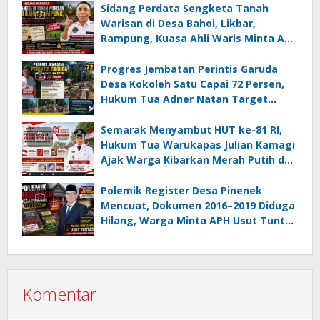
05 MC JOE Sapu Bersih Tiga Gelar
Sidang Perdata Sengketa Tanah
Juara Umum
Warisan di Desa Bahoi, Likbar,
Rampung, Kuasa Ahli Waris Minta APH
Usut Dugaan Mafia Tanah dan
Korupsi Dandes
Progres Jembatan Perintis Garuda
Desa Kokoleh Satu Capai 72 Persen,
Hukum Tua Adner Natan Target
Rampung Sebelum HUT RI ke-81
Semarak Menyambut HUT ke-81 RI,
Hukum Tua Warukapas Julian Kamagi
Ajak Warga Kibarkan Merah Putih dan
Gotong Royong Percantik Lingkungan
Polemik Register Desa Pinenek
Mencuat, Dokumen 2016–2019 Diduga
Hilang, Warga Minta APH Usut Tuntas
Dugaan Penahanan Register oleh Eks
Kumtua HK
Komentar