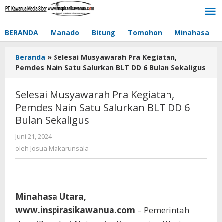
Lewati
ke
konten
BERANDA
Manado
Bitung
Tomohon
Minahasa
Beranda
»
Selesai Musyawarah Pra Kegiatan,
Pemdes Nain Satu Salurkan BLT DD 6 Bulan Sekaligus
Selesai Musyawarah Pra Kegiatan,
Pemdes Nain Satu Salurkan BLT DD 6
Bulan Sekaligus
Juni 21, 2024
oleh
Josua
oleh
Josua Makarunsala
Makarunsala
Minahasa Utara,
www.inspirasikawanua.com
– Pemerintah