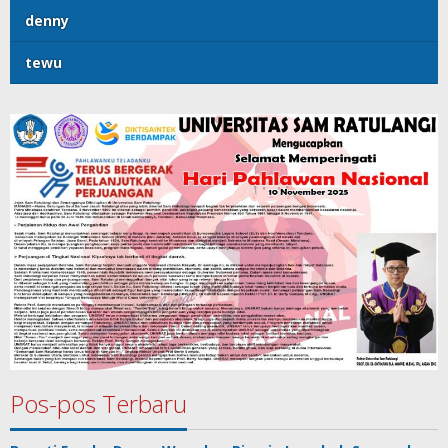
denny
tewu
Pos-pos Terbaru