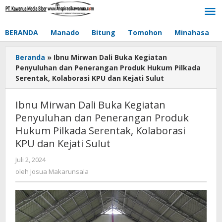
Lewati
ke
konten
BERANDA
Manado
Bitung
Tomohon
Minahasa
Beranda
»
Ibnu Mirwan Dali Buka Kegiatan
Penyuluhan dan Penerangan Produk Hukum Pilkada
Serentak, Kolaborasi KPU dan Kejati Sulut
Ibnu Mirwan Dali Buka Kegiatan
Penyuluhan dan Penerangan Produk
Hukum Pilkada Serentak, Kolaborasi
KPU dan Kejati Sulut
Juli 2, 2024
oleh
Josua
oleh
Josua Makarunsala
Makarunsala