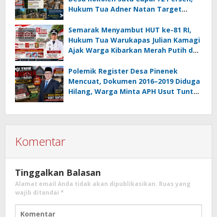
Hukum Tua Adner Natan Target
Rampung Sebelum HUT RI ke-81
Semarak Menyambut HUT ke-81 RI,
Hukum Tua Warukapas Julian Kamagi
Ajak Warga Kibarkan Merah Putih dan
Gotong Royong Percantik Lingkungan
Polemik Register Desa Pinenek
Mencuat, Dokumen 2016–2019 Diduga
Hilang, Warga Minta APH Usut Tuntas
Dugaan Penahanan Register oleh Eks
Kumtua HK
Komentar
Tinggalkan Balasan
Alamat email Anda tidak akan dipublikasikan.
Ruas yang
wajib ditandai
*