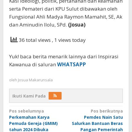
Kasi Ideologi, politik, pertahanan dan keamanan
serta Pemateri dari KPU Sulut dibawakan oleh
Fungsional Ahli Madya Raymon Mamahit, SE, Ak
dan Aminudin Ilolu, SPd.
(Josua)
36 total views
, 1 views today
Yuk! baca berita menarik lainnya dari Inspirasi
Kawanua di saluran
WHATSAPP
oleh
Josua Makarunsala
Ikuti Kami Pada
Navigasi
Pos sebelumnya
Pos berikutnya
Perkemahan Karya
Pemdes Nain Satu
pos
Pemuda Gereja (GMIM)
Salurkan Bantuan Beras
tahun 2024 Dibuka
Pangan Pemerintah