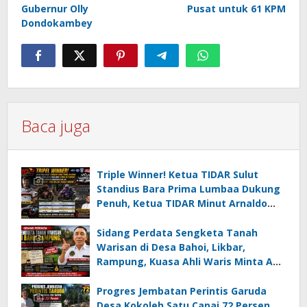
Gubernur Olly
Pusat untuk 61 KPM
Dondokambey
Baca juga
Triple Winner! Ketua TIDAR Sulut
Standius Bara Prima Lumbaa Dukung
Penuh, Ketua TIDAR Minut Arnaldo
Kamagi Apresiasi Dominasi Pangeran
05 MC JOE Sapu Bersih Tiga Gelar
Sidang Perdata Sengketa Tanah
Juara Umum
Warisan di Desa Bahoi, Likbar,
Rampung, Kuasa Ahli Waris Minta APH
Usut Dugaan Mafia Tanah dan
Korupsi Dandes
Progres Jembatan Perintis Garuda
Desa Kokoleh Satu Capai 72 Persen,