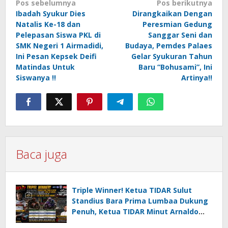
Navigasi
Pos sebelumnya
Pos berikutnya
Ibadah Syukur Dies
Dirangkaikan Dengan
pos
Natalis Ke-18 dan
Peresmian Gedung
Pelepasan Siswa PKL di
Sanggar Seni dan
SMK Negeri 1 Airmadidi,
Budaya, Pemdes Palaes
Ini Pesan Kepsek Deifi
Gelar Syukuran Tahun
Matindas Untuk
Baru “Bohusami”, Ini
Siswanya !!
Artinya!!
Baca juga
Triple Winner! Ketua TIDAR Sulut
Standius Bara Prima Lumbaa Dukung
Penuh, Ketua TIDAR Minut Arnaldo
Kamagi Apresiasi Dominasi Pangeran