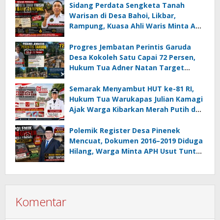
05 MC JOE Sapu Bersih Tiga Gelar
Sidang Perdata Sengketa Tanah
Juara Umum
Warisan di Desa Bahoi, Likbar,
Rampung, Kuasa Ahli Waris Minta APH
Usut Dugaan Mafia Tanah dan
Korupsi Dandes
Progres Jembatan Perintis Garuda
Desa Kokoleh Satu Capai 72 Persen,
Hukum Tua Adner Natan Target
Rampung Sebelum HUT RI ke-81
Semarak Menyambut HUT ke-81 RI,
Hukum Tua Warukapas Julian Kamagi
Ajak Warga Kibarkan Merah Putih dan
Gotong Royong Percantik Lingkungan
Polemik Register Desa Pinenek
Mencuat, Dokumen 2016–2019 Diduga
Hilang, Warga Minta APH Usut Tuntas
Dugaan Penahanan Register oleh Eks
Kumtua HK
Komentar