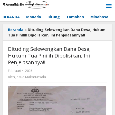
Lewati
ke
konten
BERANDA
Manado
Bitung
Tomohon
Minahasa
Beranda
»
Dituding Selewengkan Dana Desa, Hukum
Tua Pinilih Dipolisikan, Ini Penjelasannya!!
Dituding Selewengkan Dana Desa,
Hukum Tua Pinilih Dipolisikan, Ini
Penjelasannya!!
Februari 4, 2025
oleh
Josua
oleh
Josua Makarunsala
Makarunsala