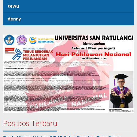
tewu
denny
Pos-pos Terbaru