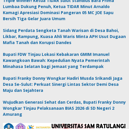
Triple Winner! Ketua TIDAR Sulut Standius Bara Prima
Lumbaa Dukung Penuh, Ketua TIDAR Minut Arnaldo
Kamagi Apresiasi Dominasi Pangeran 05 MC JOE Sapu
Bersih Tiga Gelar Juara Umum
Sidang Perdata Sengketa Tanah Warisan di Desa Bahoi,
Likbar, Rampung, Kuasa Ahli Waris Minta APH Usut Dugaan
Mafia Tanah dan Korupsi Dandes
Bupati FDW Tinjau Lokasi Kebakaran GMIM Imanuel
Kawangkoan Bawah: Kepedulian Nyata Pemerintah
Minahasa Selatan bagi Jemaat yang Terdampak
Bupati Franky Donny Wongkar Hadiri Musda Srikandi Jaga
Desa Se-Sulut: Perkuat Sinergi Lintas Sektor Demi Desa
Maju dan Sejahtera
Wujudkan Generasi Sehat dan Cerdas, Bupati Franky Donny
Wongkar Tinjau Pelaksanaan BIAS 2026 di SD Negeri 2
Amurang