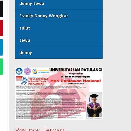
denny tewu
Franky Donny Wongkar
sulut
tewu
denny
Pos-pos Terbaru