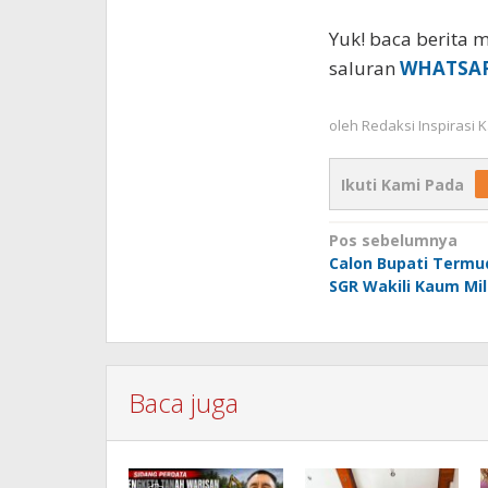
Yuk! baca berita m
saluran
WHATSA
oleh
Redaksi Inspirasi
Ikuti Kami Pada
Navigasi
Pos sebelumnya
Calon Bupati Termud
pos
SGR Wakili Kaum Mil
Baca juga