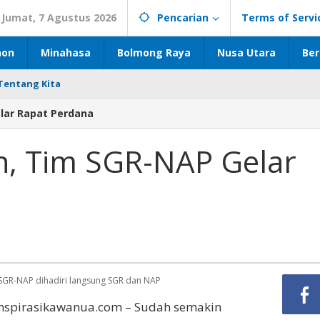
Jumat, 7 Agustus 2026
Pencarian
Terms of Servi
hon
Minahasa
Bolmong Raya
Nusa Utara
Ber
Tentang Kita
lar Rapat Perdana
n, Tim SGR-NAP Gelar
SGR-NAP dihadiri langsung SGR dan NAP
Inspirasikawanua.com – Sudah semakin