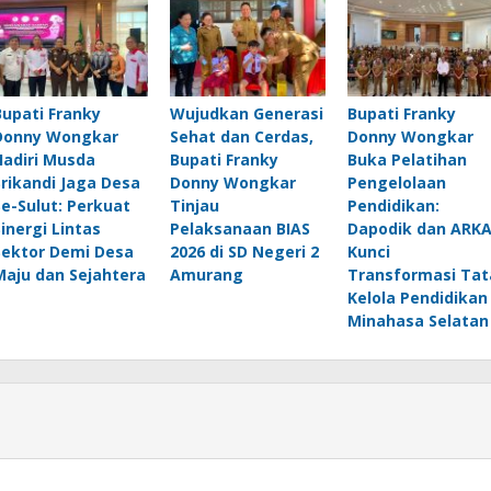
Bupati Franky
Wujudkan Generasi
Bupati Franky
Donny Wongkar
Sehat dan Cerdas,
Donny Wongkar
Hadiri Musda
Bupati Franky
Buka Pelatihan
Srikandi Jaga Desa
Donny Wongkar
Pengelolaan
Se-Sulut: Perkuat
Tinjau
Pendidikan:
Sinergi Lintas
Pelaksanaan BIAS
Dapodik dan ARK
Sektor Demi Desa
2026 di SD Negeri 2
Kunci
Maju dan Sejahtera
Amurang
Transformasi Tat
Kelola Pendidikan
Minahasa Selatan