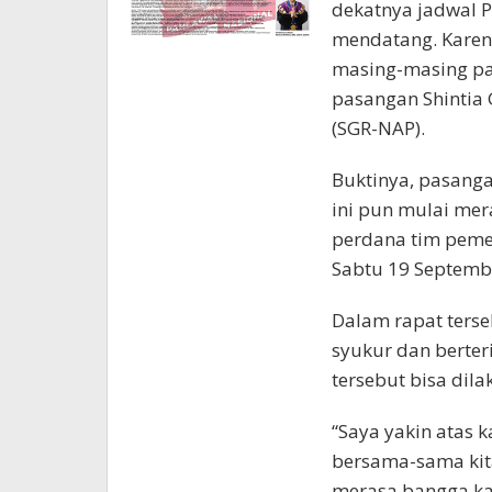
dekatnya jadwal P
mendatang. Karen
masing-masing pa
pasangan Shintia
(SGR-NAP).
Buktinya, pasanga
ini pun mulai me
perdana tim pemen
Sabtu 19 Septemb
Dalam rapat ters
syukur dan berter
tersebut bisa dila
“Saya yakin atas k
bersama-sama kit
merasa bangga kar