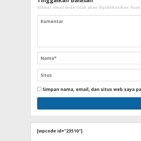
Alamat email Anda tidak akan dipublikasikan.
Ruas
Simpan nama, email, dan situs web saya p
[wpcode id=”23510″]