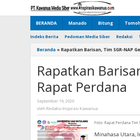
Lewati
ke
konten
BERANDA
Manado
Bitung
Tomo
Indeks Berita
Pedoman Media Siber
Redaksi
Beranda
»
Rapatkan Barisan, Tim SGR-NAP Ge
Rapatkan Barisa
Rapat Perdana
September 19, 2020
oleh
Redaksi
oleh
Redaksi Inspirasi Kawanua
Inspirasi
Kawanua
Foto: Rapat Perdana Tim 
Minahasa Utara, 