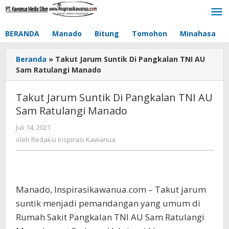
Lewati
ke
konten
BERANDA
Manado
Bitung
Tomohon
Minahasa
Beranda
»
Takut Jarum Suntik Di Pangkalan TNI AU
Sam Ratulangi Manado
Takut Jarum Suntik Di Pangkalan TNI AU
Sam Ratulangi Manado
Juli 14, 2021
oleh
Redaksi
oleh
Redaksi Inspirasi Kawanua
Inspirasi
Kawanua
Manado, Inspirasikawanua.com – Takut jarum
suntik menjadi pemandangan yang umum di
Rumah Sakit Pangkalan TNI AU Sam Ratulangi