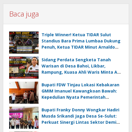
Baca juga
Triple Winner! Ketua TIDAR Sulut
Standius Bara Prima Lumbaa Dukung
Penuh, Ketua TIDAR Minut Arnaldo
Kamagi Apresiasi Dominasi Pangeran
05 MC JOE Sapu Bersih Tiga Gelar
Sidang Perdata Sengketa Tanah
Juara Umum
Warisan di Desa Bahoi, Likbar,
Rampung, Kuasa Ahli Waris Minta APH
Usut Dugaan Mafia Tanah dan
Korupsi Dandes
Bupati FDW Tinjau Lokasi Kebakaran
GMIM Imanuel Kawangkoan Bawah:
Kepedulian Nyata Pemerintah
Minahasa Selatan bagi Jemaat yang
Terdampak
Bupati Franky Donny Wongkar Hadiri
Musda Srikandi Jaga Desa Se-Sulut:
Perkuat Sinergi Lintas Sektor Demi
Desa Maju dan Sejahtera