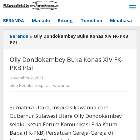
Lewati
ke
konten
BERANDA
Manado
Bitung
Tomohon
Minahasa
Beranda
»
Olly Dondokambey Buka Konas XIV FK-PKB
PGI
Olly Dondokambey Buka Konas XIV FK-
PKB PGI
November 2, 2021
oleh
Redaksi
oleh
Redaksi Inspirasi Kawanua
Inspirasi
Kawanua
Sumatera Utara, Inspirasikawanua.com –
Gubernur Sulawesi Utara Olly Dondokambey
selaku Ketua Forum Komunikasi Pria Kaum
Bapa (FK-PKB) Persatuan Gereja-Gereja di