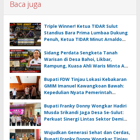
Baca juga
Triple Winner! Ketua TIDAR Sulut
Standius Bara Prima Lumbaa Dukung
Penuh, Ketua TIDAR Minut Arnaldo
Kamagi Apresiasi Dominasi Pangeran
05 MC JOE Sapu Bersih Tiga Gelar
Sidang Perdata Sengketa Tanah
Juara Umum
Warisan di Desa Bahoi, Likbar,
Rampung, Kuasa Ahli Waris Minta APH
Usut Dugaan Mafia Tanah dan
Korupsi Dandes
Bupati FDW Tinjau Lokasi Kebakaran
GMIM Imanuel Kawangkoan Bawah:
Kepedulian Nyata Pemerintah
Minahasa Selatan bagi Jemaat yang
Terdampak
Bupati Franky Donny Wongkar Hadiri
Musda Srikandi Jaga Desa Se-Sulut:
Perkuat Sinergi Lintas Sektor Demi
Desa Maju dan Sejahtera
Wujudkan Generasi Sehat dan Cerdas,
Bupati Franky Donny Wongkar Tinjau