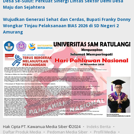
Desa Se-Sulut: Perkuat Sinergi Lintas Sektor Demi Desa
Maju dan Sejahtera
Wujudkan Generasi Sehat dan Cerdas, Bupati Franky Donny
Wongkar Tinjau Pelaksanaan BIAS 2026 di SD Negeri 2
Amurang
Hak Cipta PT. Kawanua Media Siber ©2024
Indeks Berita
Daftar Produk Media
Pedoman Media Siber
Profil Media