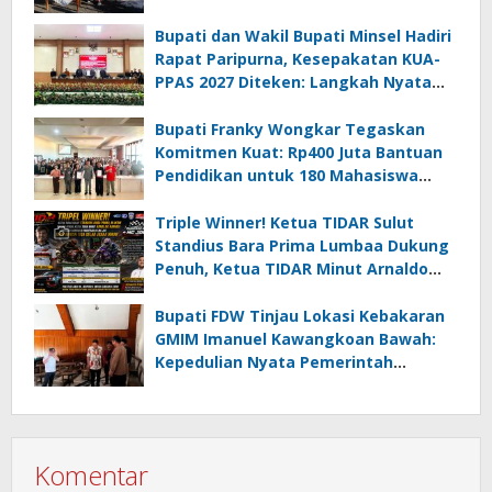
Km di Amurang
Bupati dan Wakil Bupati Minsel Hadiri
Rapat Paripurna, Kesepakatan KUA-
PPAS 2027 Diteken: Langkah Nyata
Wujudkan Minsel Maju dan Sejahtera
Bupati Franky Wongkar Tegaskan
Komitmen Kuat: Rp400 Juta Bantuan
Pendidikan untuk 180 Mahasiswa
Minahasa Selatan
Triple Winner! Ketua TIDAR Sulut
Standius Bara Prima Lumbaa Dukung
Penuh, Ketua TIDAR Minut Arnaldo
Kamagi Apresiasi Dominasi Pangeran
05 MC JOE Sapu Bersih Tiga Gelar
Bupati FDW Tinjau Lokasi Kebakaran
Juara Umum
GMIM Imanuel Kawangkoan Bawah:
Kepedulian Nyata Pemerintah
Minahasa Selatan bagi Jemaat yang
Terdampak
Komentar