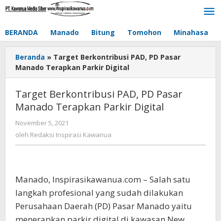
Lewati
ke
konten
BERANDA
Manado
Bitung
Tomohon
Minahasa
Beranda
»
Target Berkontribusi PAD, PD Pasar
Manado Terapkan Parkir Digital
Target Berkontribusi PAD, PD Pasar
Manado Terapkan Parkir Digital
November 5, 2021
oleh
Redaksi
oleh
Redaksi Inspirasi Kawanua
Inspirasi
Kawanua
Manado, Inspirasikawanua.com – Salah satu
langkah profesional yang sudah dilakukan
Perusahaan Daerah (PD) Pasar Manado yaitu
menerapkan parkir digital di kawasan New