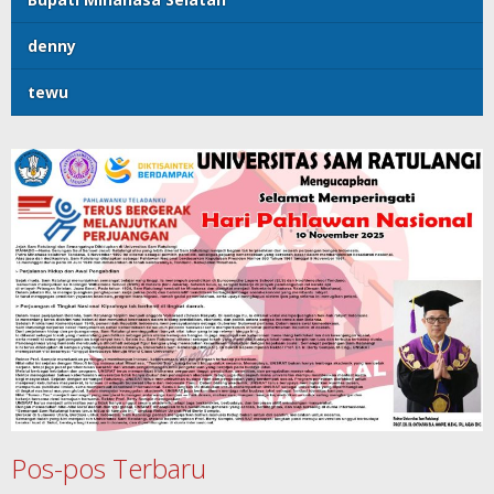
denny
tewu
Pos-pos Terbaru