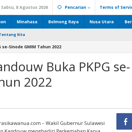
Sabtu, 8 Agustus 2026
Pencarian
Terms of Servi
hon
Minahasa
Bolmong Raya
Nusa Utara
Ber
Tentang Kita
 se-Sinode GMIM Tahun 2022
andouw Buka PKPG se-
hun 2022
irasikawanua.com – Wakil Gubernur Sulawesi
even Kandouw menghadiri Perkemahan Karya