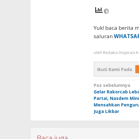
Yuk! baca berita m
saluran
WHATSA
oleh
Redaksi Inspirasi
Ikuti Kami Pada
Navigasi
Pos sebelumnya
Gelar Rakorcab Leb
pos
Partai, Nasdem Min
Mensahkan Penguru
Juga Likbar
Baca juga