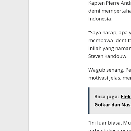
Kapten Pierre And
demi mempertahan
Indonesia.
“Saya harap, apa 
membawa identitas 
Inilah yang nama
Steven Kandouw.
Wagub senang, P
motivasi jelas, m
Baca juga:
Elek
Golkar dan Nas
“Ini luar biasa.
terbentuknya pem