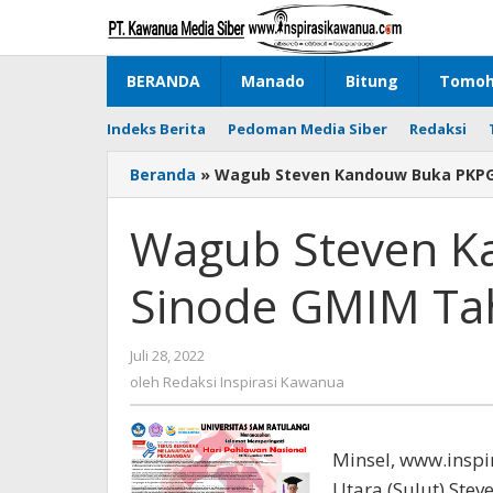
Lewati
ke
konten
BERANDA
Manado
Bitung
Tomo
Indeks Berita
Pedoman Media Siber
Redaksi
Beranda
»
Wagub Steven Kandouw Buka PKPG
Wagub Steven K
Sinode GMIM Ta
Juli 28, 2022
oleh
Redaksi
oleh
Redaksi Inspirasi Kawanua
Inspirasi
Kawanua
Minsel, www.insp
Utara (Sulut) St