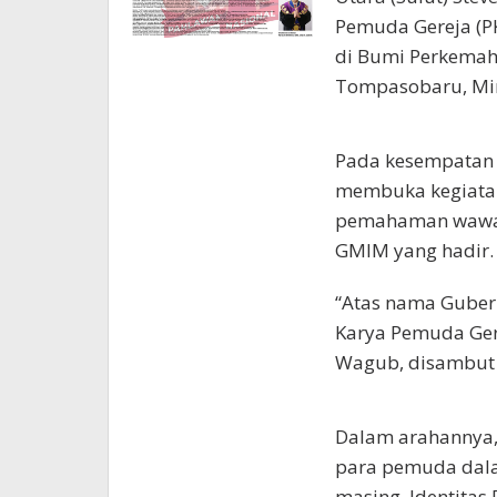
Pemuda Gereja (P
di Bumi Perkemah
Tompasobaru, Min
Pada kesempatan 
membuka kegiatan
pemahaman wawas
GMIM yang hadir.
“Atas nama Guber
Karya Pemuda Gere
Wagub, disambut 
Dalam arahannya
para pemuda dala
masing. Identitas