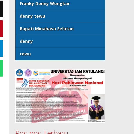
Franky Donny Wongkar
denny tewu
Bupati Minahasa Selatan
denny
tewu
Pos-pos Terbaru