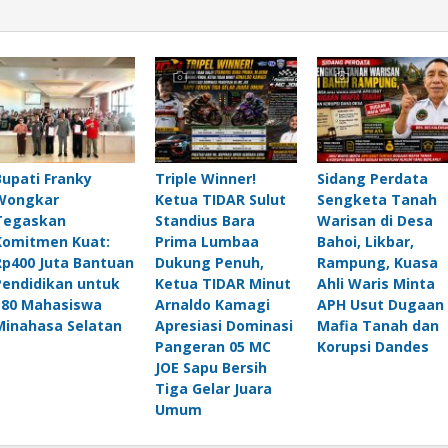
Bupati Franky
Triple Winner!
Sidang Perdata
Wongkar
Ketua TIDAR Sulut
Sengketa Tanah
Tegaskan
Standius Bara
Warisan di Desa
Komitmen Kuat:
Prima Lumbaa
Bahoi, Likbar,
Rp400 Juta Bantuan
Dukung Penuh,
Rampung, Kuasa
Pendidikan untuk
Ketua TIDAR Minut
Ahli Waris Minta
180 Mahasiswa
Arnaldo Kamagi
APH Usut Dugaan
Minahasa Selatan
Apresiasi Dominasi
Mafia Tanah dan
Pangeran 05 MC
Korupsi Dandes
JOE Sapu Bersih
Tiga Gelar Juara
Umum