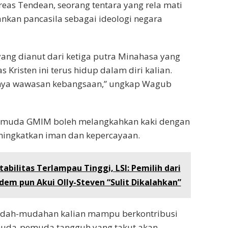
reas Tendean, seorang tentara yang rela mati
kan pancasila sebagai ideologi negara
yang dianut dari ketiga putra Minahasa yang
Kristen ini terus hidup dalam diri kalian.
nya wawasan kebangsaan,” ungkap Wagub
emuda GMIM boleh melangkahkan kaki dengan
eningkatkan iman dan kepercayaan.
tabilitas Terlampau Tinggi, LSI: Pemilih dari
dem pun Akui Olly-Steven “Sulit Dikalahkan”
 Mudah-mudahan kalian mampu berkontribusi
uda-pemuda tangguh yang takut akan