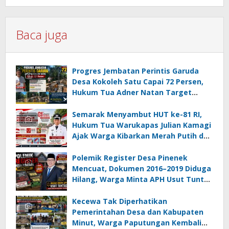
Baca juga
Progres Jembatan Perintis Garuda
Desa Kokoleh Satu Capai 72 Persen,
Hukum Tua Adner Natan Target
Rampung Sebelum HUT RI ke-81
Semarak Menyambut HUT ke-81 RI,
Hukum Tua Warukapas Julian Kamagi
Ajak Warga Kibarkan Merah Putih dan
Gotong Royong Percantik Lingkungan
Polemik Register Desa Pinenek
Mencuat, Dokumen 2016–2019 Diduga
Hilang, Warga Minta APH Usut Tuntas
Dugaan Penahanan Register oleh Eks
Kumtua HK
Kecewa Tak Diperhatikan
Pemerintahan Desa dan Kabupaten
Minut, Warga Paputungan Kembali