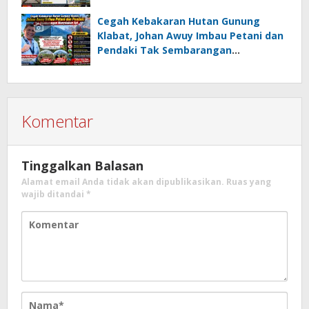
Patungan, Kali Ini Rehabilitasi
Tambatan Perahu
Cegah Kebakaran Hutan Gunung
Klabat, Johan Awuy Imbau Petani dan
Pendaki Tak Sembarangan
Menyalakan Api
Komentar
Tinggalkan Balasan
Alamat email Anda tidak akan dipublikasikan.
Ruas yang
wajib ditandai
*