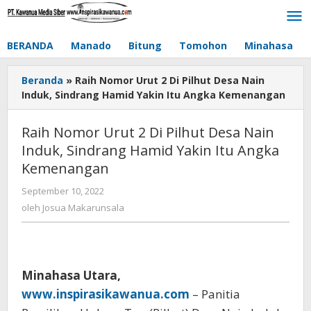
Lewati
ke
konten
BERANDA
Manado
Bitung
Tomohon
Minahasa
Beranda
»
Raih Nomor Urut 2 Di Pilhut Desa Nain
Induk, Sindrang Hamid Yakin Itu Angka Kemenangan
Raih Nomor Urut 2 Di Pilhut Desa Nain
Induk, Sindrang Hamid Yakin Itu Angka
Kemenangan
September 10, 2022
oleh
Josua
oleh
Josua Makarunsala
Makarunsala
Minahasa Utara,
www.inspirasikawanua.com
– Panitia