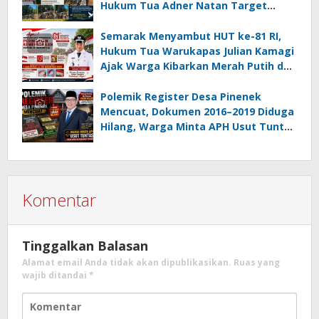
Hukum Tua Adner Natan Target
Rampung Sebelum HUT RI ke-81
Semarak Menyambut HUT ke-81 RI,
Hukum Tua Warukapas Julian Kamagi
Ajak Warga Kibarkan Merah Putih dan
Gotong Royong Percantik Lingkungan
Polemik Register Desa Pinenek
Mencuat, Dokumen 2016–2019 Diduga
Hilang, Warga Minta APH Usut Tuntas
Dugaan Penahanan Register oleh Eks
Kumtua HK
Komentar
Tinggalkan Balasan
Alamat email Anda tidak akan dipublikasikan.
Ruas yang
wajib ditandai
*