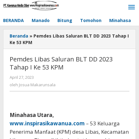
Lewati
ke
konten
BERANDA
Manado
Bitung
Tomohon
Minahasa
Beranda
»
Pemdes Libas Saluran BLT DD 2023 Tahap I
Ke 53 KPM
Pemdes Libas Saluran BLT DD 2023
Tahap I Ke 53 KPM
April 27, 2023
oleh
Josua
oleh
Josua Makarunsala
Makarunsala
Minahasa Utara,
www.inspirasikawanua.com
– 53 Keluarga
Penerima Manfaat (KPM) desa Libas, Kecamatan