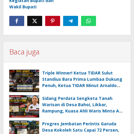
Kegiatan Bupati dan
Wakil Bupati
Baca juga
Triple Winner! Ketua TIDAR Sulut
Standius Bara Prima Lumbaa Dukung
Penuh, Ketua TIDAR Minut Arnaldo
Kamagi Apresiasi Dominasi Pangeran
05 MC JOE Sapu Bersih Tiga Gelar
Sidang Perdata Sengketa Tanah
Juara Umum
Warisan di Desa Bahoi, Likbar,
Rampung, Kuasa Ahli Waris Minta APH
Usut Dugaan Mafia Tanah dan
Korupsi Dandes
Progres Jembatan Perintis Garuda
Desa Kokoleh Satu Capai 72 Persen,