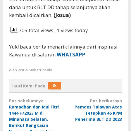
dana untuk BLT DD tahap selanjutnya akan
kembali dicairkan.
(Josua)
705 total views
, 1 views today
Yuk! baca berita menarik lainnya dari Inspirasi
Kawanua di saluran
WHATSAPP
oleh
Josua Makarunsala
Ikuti Kami Pada
Navigasi
Pos sebelumnya
Pos berikutnya
Ramadhan dan Idul Fitri
Pemdes Talawan Atas
pos
1444 H/2023 M di
Tetapkan 46 KPM
Minahasa Selatan,
Penerima BLT DD 2023
Berikut Rangkaian