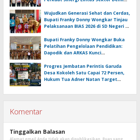
Desa Maju dan Sejahtera
Wujudkan Generasi Sehat dan Cerdas,
Bupati Franky Donny Wongkar Tinjau
Pelaksanaan BIAS 2026 di SD Negeri 2
Amurang
Bupati Franky Donny Wongkar Buka
Pelatihan Pengelolaan Pendidikan:
Dapodik dan ARKAS Kunci
Transformasi Tata Kelola Pendidikan
Minahasa Selatan
Progres Jembatan Perintis Garuda
Desa Kokoleh Satu Capai 72 Persen,
Hukum Tua Adner Natan Target
Rampung Sebelum HUT RI ke-81
Komentar
Tinggalkan Balasan
Alamat email Anda tidak akan dipublikasikan.
Ruas yang