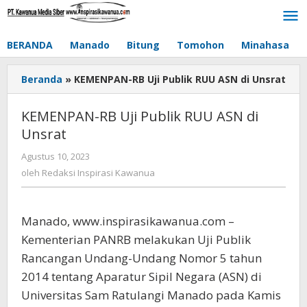
Lewati
ke
konten
BERANDA
Manado
Bitung
Tomohon
Minahasa
Beranda
»
KEMENPAN-RB Uji Publik RUU ASN di Unsrat
KEMENPAN-RB Uji Publik RUU ASN di
Unsrat
Agustus 10, 2023
oleh
Redaksi
oleh
Redaksi Inspirasi Kawanua
Inspirasi
Kawanua
Manado, www.inspirasikawanua.com –
Kementerian PANRB melakukan Uji Publik
Rancangan Undang-Undang Nomor 5 tahun
2014 tentang Aparatur Sipil Negara (ASN) di
Universitas Sam Ratulangi Manado pada Kamis