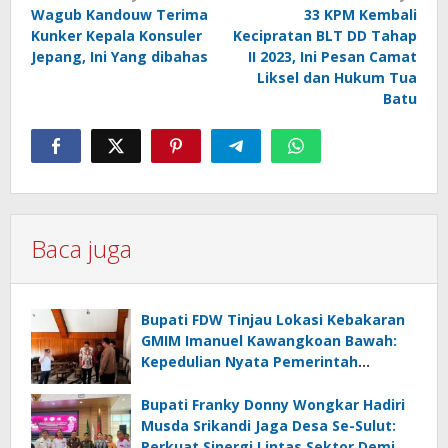
Wagub Kandouw Terima
33 KPM Kembali
pos
Kunker Kepala Konsuler
Kecipratan BLT DD Tahap
Jepang, Ini Yang dibahas
II 2023, Ini Pesan Camat
Liksel dan Hukum Tua
Batu
Baca juga
Bupati FDW Tinjau Lokasi Kebakaran
GMIM Imanuel Kawangkoan Bawah:
Kepedulian Nyata Pemerintah
Minahasa Selatan bagi Jemaat yang
Terdampak
Bupati Franky Donny Wongkar Hadiri
Musda Srikandi Jaga Desa Se-Sulut:
Perkuat Sinergi Lintas Sektor Demi