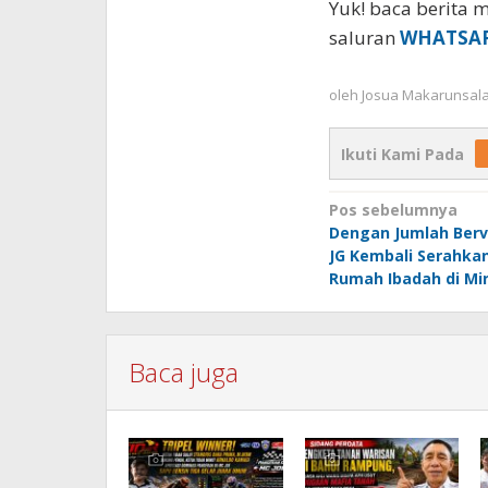
Yuk! baca berita m
saluran
WHATSA
oleh
Josua Makarunsal
Ikuti Kami Pada
Navigasi
Pos sebelumnya
Dengan Jumlah Berva
pos
JG Kembali Serahka
Rumah Ibadah di Mi
Baca juga