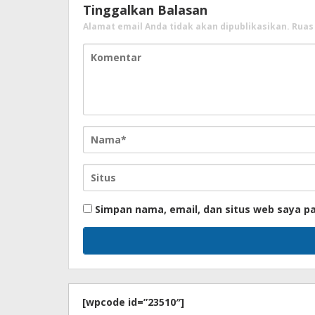
Tinggalkan Balasan
Alamat email Anda tidak akan dipublikasikan.
Ruas
Simpan nama, email, dan situs web saya p
[wpcode id=”23510″]