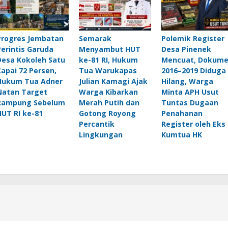
Progres Jembatan
Semarak
Polemik Register
Perintis Garuda
Menyambut HUT
Desa Pinenek
Desa Kokoleh Satu
ke-81 RI, Hukum
Mencuat, Dokum
Capai 72 Persen,
Tua Warukapas
2016–2019 Diduga
Hukum Tua Adner
Julian Kamagi Ajak
Hilang, Warga
Natan Target
Warga Kibarkan
Minta APH Usut
Rampung Sebelum
Merah Putih dan
Tuntas Dugaan
HUT RI ke-81
Gotong Royong
Penahanan
Percantik
Register oleh Eks
Lingkungan
Kumtua HK