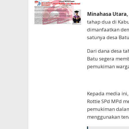
Minahasa Utara,
tahap dua di Kabu
dimanfaatkan deng
satunya desa Batu
Dari dana desa ta
Batu segera memb
pemukiman warga 
Kepada media ini
Rottie SPd MPd me
pemukiman dalam b
menggunakan tena