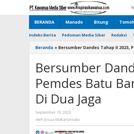
Lewati
M
ke
konten
BERANDA
Manado
Bitung
Tomo
Indeks Berita
Pedoman Media Siber
Redaksi
Beranda
»
Bersumber Dandes Tahap II 2023, 
Bersumber Dande
Pemdes Batu Ban
Di Dua Jaga
September 19, 2023
oleh
Josua
oleh
Josua Makarunsala
Makarunsala