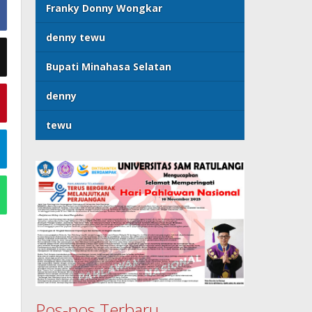
Franky Donny Wongkar
denny tewu
Bupati Minahasa Selatan
denny
tewu
Pos-pos Terbaru