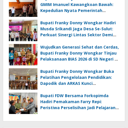
GMIM Imanuel Kawangkoan Bawah:
Kepedulian Nyata Pemerintah
Minahasa Selatan bagi Jemaat yang
Terdampak
Bupati Franky Donny Wongkar Hadiri
Musda Srikandi Jaga Desa Se-Sulut:
Perkuat Sinergi Lintas Sektor Demi
Desa Maju dan Sejahtera
Wujudkan Generasi Sehat dan Cerdas,
Bupati Franky Donny Wongkar Tinjau
Pelaksanaan BIAS 2026 di SD Negeri 2
Amurang
Bupati Franky Donny Wongkar Buka
Pelatihan Pengelolaan Pendidikan:
Dapodik dan ARKAS Kunci
Transformasi Tata Kelola Pendidikan
Minahasa Selatan
Bupati FDW Bersama Forkopimda
Hadiri Pemakaman Farry Repi:
Peristiwa Perselisihan Jadi Pelajaran,
Persatuan dan Hukum Harus
Diutamakan