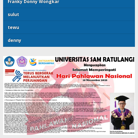
Franky Donny Wongkar
sulut
tewu
denny