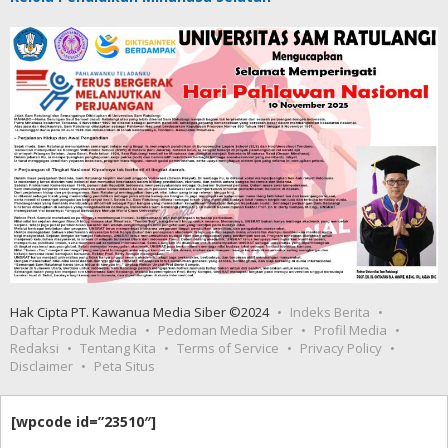
Hak Cipta PT. Kawanua Media Siber ©2024
Indeks Berita
Daftar Produk Media
Pedoman Media Siber
Profil Media
Redaksi
Tentang Kita
Terms of Service
Privacy Policy
Disclaimer
Peta Situs
[wpcode id=”23510″]