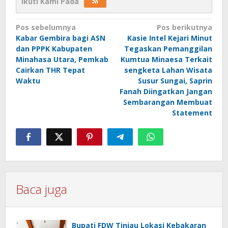
Ikuti Kami Pada
Navigasi
Pos sebelumnya
Pos berikutnya
Kabar Gembira bagi ASN
Kasie Intel Kejari Minut
pos
dan PPPK Kabupaten
Tegaskan Pemanggilan
Minahasa Utara, Pemkab
Kumtua Minaesa Terkait
Cairkan THR Tepat
sengketa Lahan Wisata
Waktu
Susur Sungai, Saprin
Fanah Diingatkan Jangan
Sembarangan Membuat
Statement
Baca juga
Bupati FDW Tinjau Lokasi Kebakaran