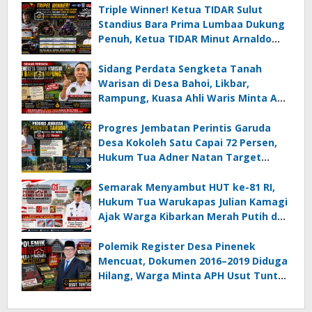
Triple Winner! Ketua TIDAR Sulut
Standius Bara Prima Lumbaa Dukung
Penuh, Ketua TIDAR Minut Arnaldo
Kamagi Apresiasi Dominasi Pangeran
05 MC JOE Sapu Bersih Tiga Gelar
Sidang Perdata Sengketa Tanah
Juara Umum
Warisan di Desa Bahoi, Likbar,
Rampung, Kuasa Ahli Waris Minta APH
Usut Dugaan Mafia Tanah dan
Korupsi Dandes
Progres Jembatan Perintis Garuda
Desa Kokoleh Satu Capai 72 Persen,
Hukum Tua Adner Natan Target
Rampung Sebelum HUT RI ke-81
Semarak Menyambut HUT ke-81 RI,
Hukum Tua Warukapas Julian Kamagi
Ajak Warga Kibarkan Merah Putih dan
Gotong Royong Percantik Lingkungan
Polemik Register Desa Pinenek
Mencuat, Dokumen 2016–2019 Diduga
Hilang, Warga Minta APH Usut Tuntas
Dugaan Penahanan Register oleh Eks
Kumtua HK