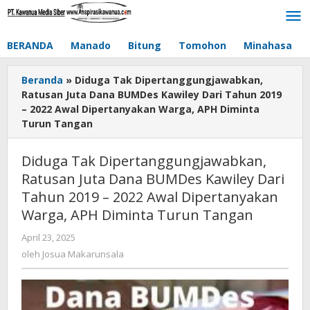
Lewati
ke
konten
BERANDA
Manado
Bitung
Tomohon
Minahasa
Beranda
»
Diduga Tak Dipertanggungjawabkan,
Ratusan Juta Dana BUMDes Kawiley Dari Tahun 2019
– 2022 Awal Dipertanyakan Warga, APH Diminta
Turun Tangan
Diduga Tak Dipertanggungjawabkan,
Ratusan Juta Dana BUMDes Kawiley Dari
Tahun 2019 – 2022 Awal Dipertanyakan
Warga, APH Diminta Turun Tangan
April 23, 2025
oleh
Josua
oleh
Josua Makarunsala
Makarunsala