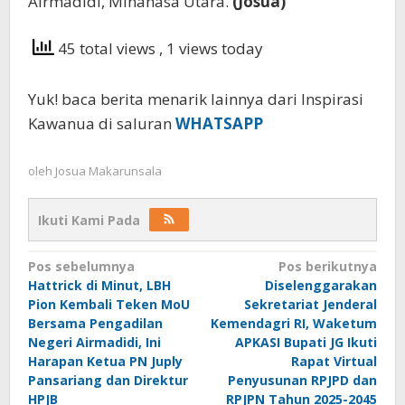
Airmadidi, Minahasa Utara.
(Josua)
45 total views
, 1 views today
Yuk! baca berita menarik lainnya dari Inspirasi
Kawanua di saluran
WHATSAPP
oleh
Josua Makarunsala
Ikuti Kami Pada
Navigasi
Pos sebelumnya
Pos berikutnya
Hattrick di Minut, LBH
Diselenggarakan
pos
Pion Kembali Teken MoU
Sekretariat Jenderal
Bersama Pengadilan
Kemendagri RI, Waketum
Negeri Airmadidi, Ini
APKASI Bupati JG Ikuti
Harapan Ketua PN Juply
Rapat Virtual
Pansariang dan Direktur
Penyusunan RPJPD dan
HPJB
RPJPN Tahun 2025-2045