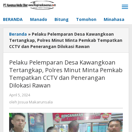
Lewati
ke
konten
BERANDA
Manado
Bitung
Tomohon
Minahasa
Beranda
»
Pelaku Pelemparan Desa Kawangkoan
Tertangkap, Polres Minut Minta Pemkab Tempatkan
CCTV dan Penerangan Dilokasi Rawan
Pelaku Pelemparan Desa Kawangkoan
Tertangkap, Polres Minut Minta Pemkab
Tempatkan CCTV dan Penerangan
Dilokasi Rawan
April 5, 2024
oleh
Josua
oleh
Josua Makarunsala
Makarunsala