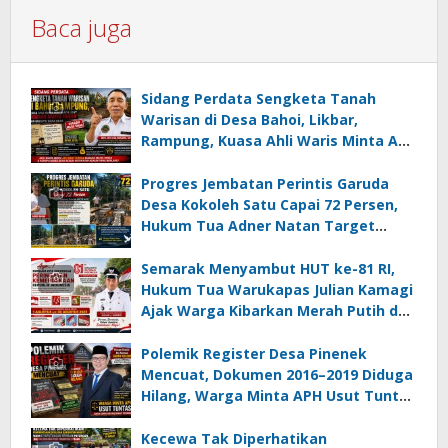
Baca juga
Sidang Perdata Sengketa Tanah
Warisan di Desa Bahoi, Likbar,
Rampung, Kuasa Ahli Waris Minta APH
Usut Dugaan Mafia Tanah dan
Korupsi Dandes
Progres Jembatan Perintis Garuda
Desa Kokoleh Satu Capai 72 Persen,
Hukum Tua Adner Natan Target
Rampung Sebelum HUT RI ke-81
Semarak Menyambut HUT ke-81 RI,
Hukum Tua Warukapas Julian Kamagi
Ajak Warga Kibarkan Merah Putih dan
Gotong Royong Percantik Lingkungan
Polemik Register Desa Pinenek
Mencuat, Dokumen 2016–2019 Diduga
Hilang, Warga Minta APH Usut Tuntas
Dugaan Penahanan Register oleh Eks
Kumtua HK
Kecewa Tak Diperhatikan