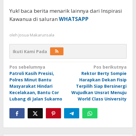
Yuk! baca berita menarik lainnya dari Inspirasi
Kawanua di saluran
WHATSAPP
oleh
Josua Makarunsala
Ikuti Kami Pada
Navigasi
Pos sebelumnya
Pos berikutnya
Patroli Kasih Presisi,
Rektor Berty Sompie
pos
Polres Minut Bantu
Harapkan Dekan Fisip
Masyarakat Hindari
Terpilih Siap Bersinergi
Kecelakaan, Bantu Cor
Wujudkan Unsrat Menuju
Lubang di Jalan Sukarno
World Class University