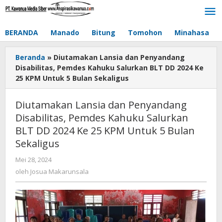
Lewati
ke
konten
BERANDA
Manado
Bitung
Tomohon
Minahasa
Beranda
»
Diutamakan Lansia dan Penyandang
Disabilitas, Pemdes Kahuku Salurkan BLT DD 2024 Ke
25 KPM Untuk 5 Bulan Sekaligus
Diutamakan Lansia dan Penyandang
Disabilitas, Pemdes Kahuku Salurkan
BLT DD 2024 Ke 25 KPM Untuk 5 Bulan
Sekaligus
Mei 28, 2024
oleh
Josua
oleh
Josua Makarunsala
Makarunsala