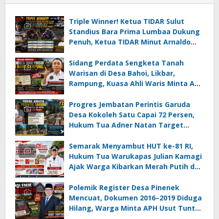
Triple Winner! Ketua TIDAR Sulut
Standius Bara Prima Lumbaa Dukung
Penuh, Ketua TIDAR Minut Arnaldo
Kamagi Apresiasi Dominasi Pangeran
05 MC JOE Sapu Bersih Tiga Gelar
Sidang Perdata Sengketa Tanah
Juara Umum
Warisan di Desa Bahoi, Likbar,
Rampung, Kuasa Ahli Waris Minta APH
Usut Dugaan Mafia Tanah dan
Korupsi Dandes
Progres Jembatan Perintis Garuda
Desa Kokoleh Satu Capai 72 Persen,
Hukum Tua Adner Natan Target
Rampung Sebelum HUT RI ke-81
Semarak Menyambut HUT ke-81 RI,
Hukum Tua Warukapas Julian Kamagi
Ajak Warga Kibarkan Merah Putih dan
Gotong Royong Percantik Lingkungan
Polemik Register Desa Pinenek
Mencuat, Dokumen 2016–2019 Diduga
Hilang, Warga Minta APH Usut Tuntas
Dugaan Penahanan Register oleh Eks