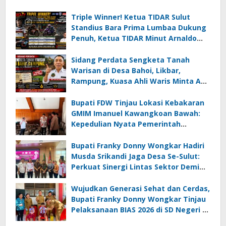
Triple Winner! Ketua TIDAR Sulut
Standius Bara Prima Lumbaa Dukung
Penuh, Ketua TIDAR Minut Arnaldo
Kamagi Apresiasi Dominasi Pangeran
05 MC JOE Sapu Bersih Tiga Gelar
Sidang Perdata Sengketa Tanah
Juara Umum
Warisan di Desa Bahoi, Likbar,
Rampung, Kuasa Ahli Waris Minta APH
Usut Dugaan Mafia Tanah dan
Korupsi Dandes
Bupati FDW Tinjau Lokasi Kebakaran
GMIM Imanuel Kawangkoan Bawah:
Kepedulian Nyata Pemerintah
Minahasa Selatan bagi Jemaat yang
Terdampak
Bupati Franky Donny Wongkar Hadiri
Musda Srikandi Jaga Desa Se-Sulut:
Perkuat Sinergi Lintas Sektor Demi
Desa Maju dan Sejahtera
Wujudkan Generasi Sehat dan Cerdas,
Bupati Franky Donny Wongkar Tinjau
Pelaksanaan BIAS 2026 di SD Negeri 2
Amurang