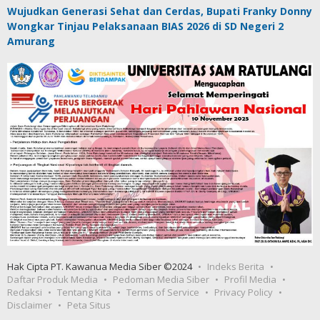
Wujudkan Generasi Sehat dan Cerdas, Bupati Franky Donny
Wongkar Tinjau Pelaksanaan BIAS 2026 di SD Negeri 2
Amurang
Hak Cipta PT. Kawanua Media Siber ©2024
Indeks Berita
Daftar Produk Media
Pedoman Media Siber
Profil Media
Redaksi
Tentang Kita
Terms of Service
Privacy Policy
Disclaimer
Peta Situs