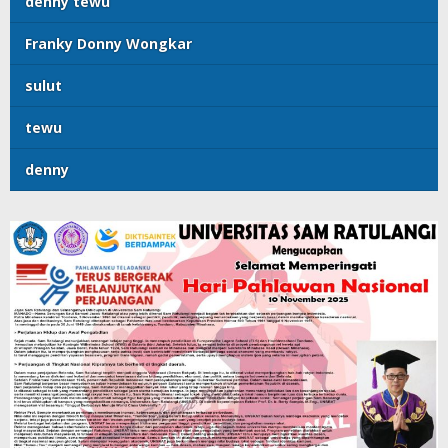
denny tewu
Franky Donny Wongkar
sulut
tewu
denny