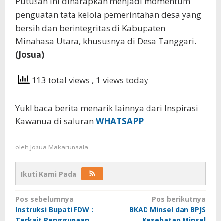
Putusan ini diharapkan menjadi momentum
penguatan tata kelola pemerintahan desa yang
bersih dan berintegritas di Kabupaten
Minahasa Utara, khususnya di Desa Tanggari.
(Josua)
113 total views
, 1 views today
Yuk! baca berita menarik lainnya dari Inspirasi
Kawanua di saluran
WHATSAPP
oleh
Josua Makarunsala
Ikuti Kami Pada
Navigasi
Pos sebelumnya
Pos berikutnya
Instruksi Bupati FDW :
BKAD Minsel dan BPJS
pos
Terkait Penggunaan
Kesehatan Minsel