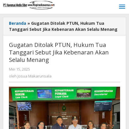
Lewati
ke
konten
Beranda
»
Gugatan Ditolak PTUN, Hukum Tua
Tanggari Sebut Jika Kebenaran Akan Selalu Menang
Gugatan Ditolak PTUN, Hukum Tua
Tanggari Sebut Jika Kebenaran Akan
Selalu Menang
Mei 15, 2025
oleh
Josua
oleh
Josua Makarunsala
Makarunsala