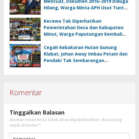
Mencuat, Dokumen 2016–2019 Diduga
Hilang, Warga Minta APH Usut Tuntas
Dugaan Penahanan Register oleh Eks
Kumtua HK
Kecewa Tak Diperhatikan
Pemerintahan Desa dan Kabupaten
Minut, Warga Paputungan Kembali
Patungan, Kali Ini Rehabilitasi
Tambatan Perahu
Cegah Kebakaran Hutan Gunung
Klabat, Johan Awuy Imbau Petani dan
Pendaki Tak Sembarangan
Menyalakan Api
Komentar
Tinggalkan Balasan
Alamat email Anda tidak akan dipublikasikan.
Ruas yang
wajib ditandai
*