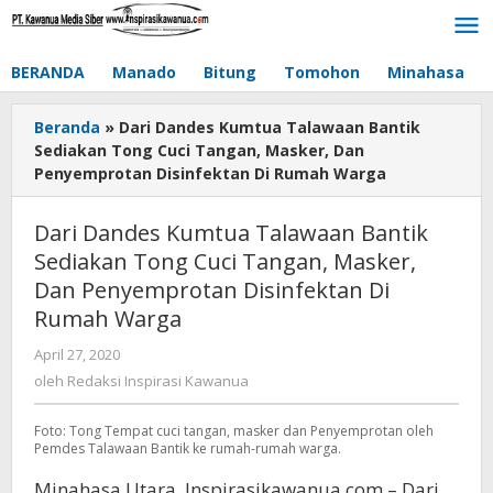
Lewati
ke
konten
BERANDA
Manado
Bitung
Tomohon
Minahasa
Beranda
»
Dari Dandes Kumtua Talawaan Bantik
Sediakan Tong Cuci Tangan, Masker, Dan
Penyemprotan Disinfektan Di Rumah Warga
Dari Dandes Kumtua Talawaan Bantik
Sediakan Tong Cuci Tangan, Masker,
Dan Penyemprotan Disinfektan Di
Rumah Warga
April 27, 2020
oleh
Redaksi
oleh
Redaksi Inspirasi Kawanua
Inspirasi
Kawanua
Foto: Tong Tempat cuci tangan, masker dan Penyemprotan oleh
Pemdes Talawaan Bantik ke rumah-rumah warga.
Minahasa Utara, Inspirasikawanua.com – Dari