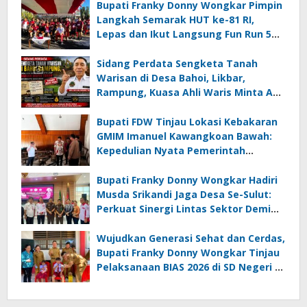
Bupati Franky Donny Wongkar Pimpin
Langkah Semarak HUT ke-81 RI,
Lepas dan Ikut Langsung Fun Run 5
Km di Amurang
Sidang Perdata Sengketa Tanah
Warisan di Desa Bahoi, Likbar,
Rampung, Kuasa Ahli Waris Minta APH
Usut Dugaan Mafia Tanah dan
Korupsi Dandes
Bupati FDW Tinjau Lokasi Kebakaran
GMIM Imanuel Kawangkoan Bawah:
Kepedulian Nyata Pemerintah
Minahasa Selatan bagi Jemaat yang
Terdampak
Bupati Franky Donny Wongkar Hadiri
Musda Srikandi Jaga Desa Se-Sulut:
Perkuat Sinergi Lintas Sektor Demi
Desa Maju dan Sejahtera
Wujudkan Generasi Sehat dan Cerdas,
Bupati Franky Donny Wongkar Tinjau
Pelaksanaan BIAS 2026 di SD Negeri 2
Amurang