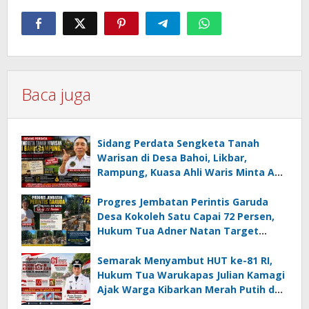
Baca juga
Sidang Perdata Sengketa Tanah
Warisan di Desa Bahoi, Likbar,
Rampung, Kuasa Ahli Waris Minta APH
Usut Dugaan Mafia Tanah dan
Korupsi Dandes
Progres Jembatan Perintis Garuda
Desa Kokoleh Satu Capai 72 Persen,
Hukum Tua Adner Natan Target
Rampung Sebelum HUT RI ke-81
Semarak Menyambut HUT ke-81 RI,
Hukum Tua Warukapas Julian Kamagi
Ajak Warga Kibarkan Merah Putih dan
Gotong Royong Percantik Lingkungan