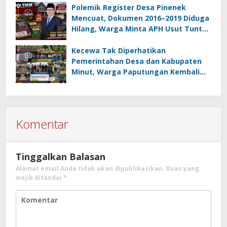
Polemik Register Desa Pinenek
Mencuat, Dokumen 2016–2019 Diduga
Hilang, Warga Minta APH Usut Tuntas
Dugaan Penahanan Register oleh Eks
Kumtua HK
Kecewa Tak Diperhatikan
Pemerintahan Desa dan Kabupaten
Minut, Warga Paputungan Kembali
Patungan, Kali Ini Rehabilitasi
Tambatan Perahu
Komentar
Tinggalkan Balasan
Alamat email Anda tidak akan dipublikasikan.
Ruas yang
wajib ditandai
*