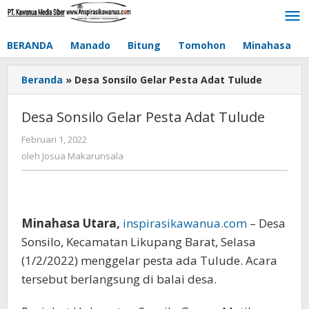
Lewati
ke
konten
BERANDA
Manado
Bitung
Tomohon
Minahasa
Beranda
»
Desa Sonsilo Gelar Pesta Adat Tulude
Desa Sonsilo Gelar Pesta Adat Tulude
Februari 1, 2022
oleh
Josua
oleh
Josua Makarunsala
Makarunsala
Minahasa Utara,
inspirasikawanua.com
– Desa
Sonsilo, Kecamatan Likupang Barat, Selasa
(1/2/2022) menggelar pesta ada Tulude. Acara
tersebut berlangsung di balai desa.